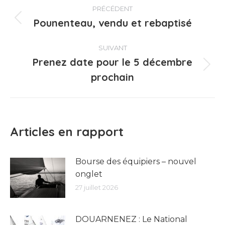
Navigation
PRÉCÉDENT
article
Pounenteau, vendu et rebaptisé
Article
précédent
:
SUIVANT
Prenez date pour le 5 décembre
Article
prochain
suivant
:
Articles en rapport
Bourse des équipiers – nouvel
onglet
27 juillet 2026
DOUARNENEZ : Le National