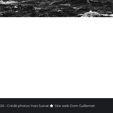
26 - Crédit photos Yves Suinat
Site web
Dom Guillemet