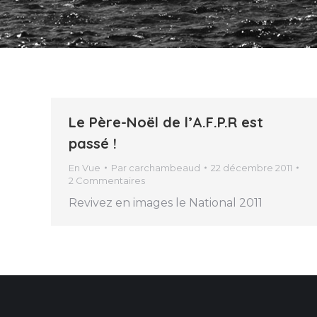
Le Père-Noël de l’A.F.P.R est
passé !
En Vue
Par
carchambeaud
22 décembre 2011
2 Commentaires
Revivez en images le National 2011