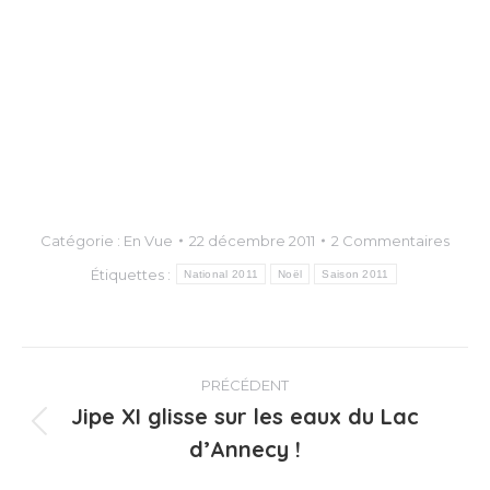
Catégorie :
En Vue
22 décembre 2011
2 Commentaires
Étiquettes :
National 2011
Noël
Saison 2011
Navigation
PRÉCÉDENT
article
Jipe XI glisse sur les eaux du Lac
Article
d’Annecy !
précédent
: