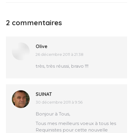
2 commentaires
Olive
26 décembre 2011 à 21:38
dit
:
très, très réussi, bravo !!!!
SUINAT
30 décembre 2011 à 9:56
dit
:
Bonjour à Tous,
Tous mes meilleurs voeux à tous les
Requinistes pour cette nouvelle