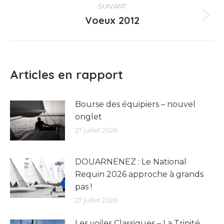
SUIVANT
Voeux 2012
Article
suivant
:
Articles en rapport
Bourse des équipiers – nouvel
onglet
27 juillet 2026
DOUARNENEZ : Le National
Requin 2026 approche à grands
pas !
27 juillet 2026
Les voiles Classiques – La Trinité