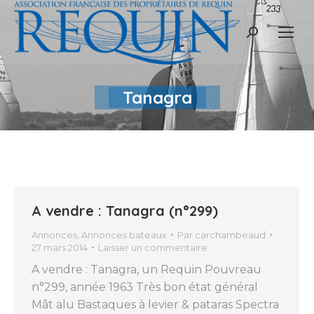
Recherche
:
Tanagra
A vendre : Tanagra (n°299)
Annonces
,
Annonces bateaux
Par
carchambeaud
27 mars 2014
Laisser un commentaire
A vendre : Tanagra, un Requin Pouvreau
n°299, année 1963 Très bon état général
Mât alu Bastaques à levier & pataras Spectra