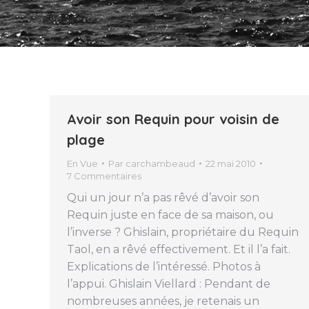
Avoir son Requin pour voisin de
plage
En Vue
Par
carchambeaud
22 mai 2010
7 Commentaires
Qui un jour n’a pas rêvé d’avoir son
Requin juste en face de sa maison, ou
l’inverse ? Ghislain, propriétaire du Requin
Taol, en a rêvé effectivement. Et il l’a fait.
Explications de l’intéressé. Photos à
l’appui. Ghislain Viellard : Pendant de
nombreuses années, je retenais un