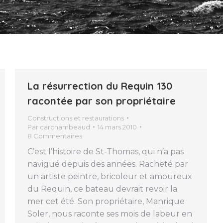
La résurrection du Requin 130
racontée par son propriétaire
Constructions et restaurations
Par
carchambeaud
14 mars 2010
8 Commentaires
C’est l’histoire de St-Thomas, qui n’a pas
navigué depuis des années. Racheté par
un artiste peintre, bricoleur et amoureux
du Requin, ce bateau devrait revoir la
mer cet été. Son propriétaire, Manrique
Soler, nous raconte ses mois de labeur en