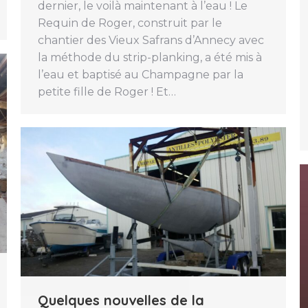
dernier, le voilà maintenant à l’eau ! Le
Requin de Roger, construit par le
chantier des Vieux Safrans d’Annecy avec
la méthode du strip-planking, a été mis à
l’eau et baptisé au Champagne par la
petite fille de Roger ! Et…
Quelques nouvelles de la