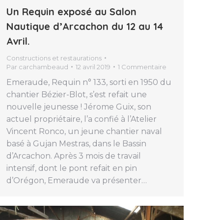
Un Requin exposé au Salon
Nautique d’Arcachon du 12 au 14
Avril.
Constructions et restaurations
Par
carchambeaud
12 avril 2019
1 Commentaire
Emeraude, Requin n° 133, sorti en 1950 du
chantier Bézier-Blot, s’est refait une
nouvelle jeunesse ! Jérome Guix, son
actuel propriétaire, l’a confié à l’Atelier
Vincent Ronco, un jeune chantier naval
basé à Gujan Mestras, dans le Bassin
d’Arcachon. Après 3 mois de travail
intensif, dont le pont refait en pin
d’Orégon, Emeraude va présenter…