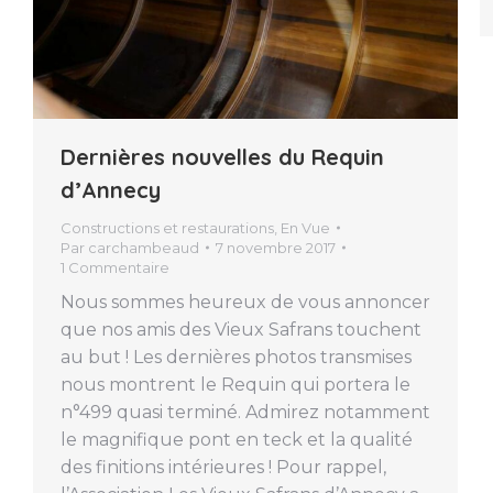
Dernières nouvelles du Requin
d’Annecy
Constructions et restaurations
,
En Vue
Par
carchambeaud
7 novembre 2017
1 Commentaire
Nous sommes heureux de vous annoncer
que nos amis des Vieux Safrans touchent
au but ! Les dernières photos transmises
nous montrent le Requin qui portera le
n°499 quasi terminé. Admirez notamment
le magnifique pont en teck et la qualité
des finitions intérieures ! Pour rappel,