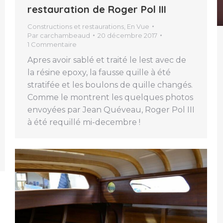
restauration de Roger Pol III
Constructions et restaurations
,
En Vue
Par
carchambeaud
20 décembre 2017
1 Commentaire
Apres avoir sablé et traité le lest avec de
la résine epoxy, la fausse quille à été
stratifée et les boulons de quille changés.
Comme le montrent les quelques photos
envoyées par Jean Quéveau, Roger Pol III
à été requillé mi-decembre !