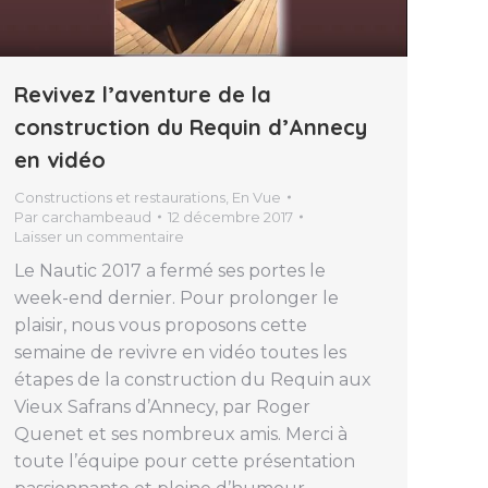
Revivez l’aventure de la
construction du Requin d’Annecy
en vidéo
Constructions et restaurations
,
En Vue
Par
carchambeaud
12 décembre 2017
Laisser un commentaire
Le Nautic 2017 a fermé ses portes le
week-end dernier. Pour prolonger le
plaisir, nous vous proposons cette
semaine de revivre en vidéo toutes les
étapes de la construction du Requin aux
Vieux Safrans d’Annecy, par Roger
Quenet et ses nombreux amis. Merci à
toute l’équipe pour cette présentation