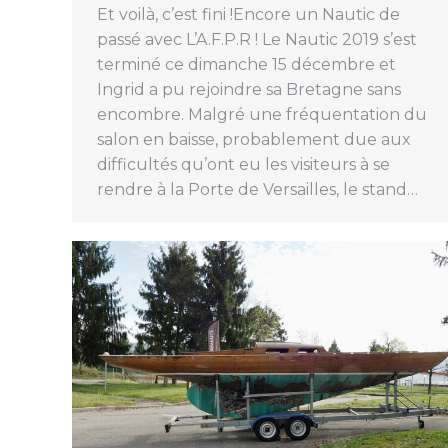
Et voilà, c’est fini !Encore un Nautic de
passé avec L’A.F.P.R ! Le Nautic 2019 s’est
terminé ce dimanche 15 décembre et
Ingrid a pu rejoindre sa Bretagne sans
encombre. Malgré une fréquentation du
salon en baisse, probablement due aux
difficultés qu’ont eu les visiteurs à se
rendre à la Porte de Versailles, le stand…