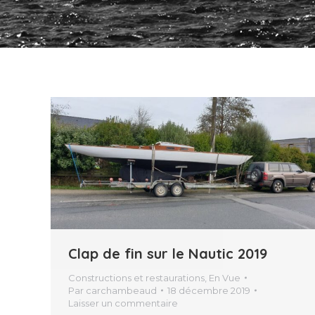
Clap de fin sur le Nautic 2019
Constructions et restaurations
,
En Vue
Par
carchambeaud
18 décembre 2019
Laisser un commentaire