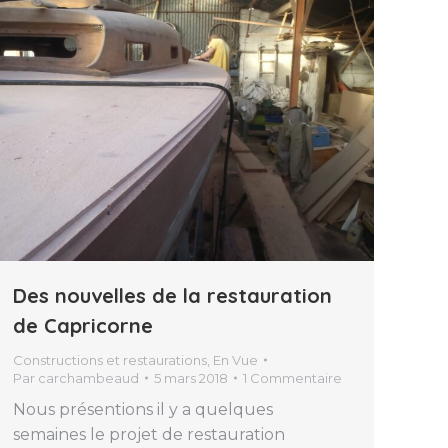
Des nouvelles de la restauration
de Capricorne
Constructions et restaurations
,
En Vue
Par
carchambeaud
5 mars 2018
1 Commentaire
Nous présentions il y a quelques
semaines le projet de restauration