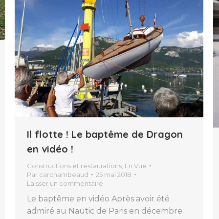
Il flotte ! Le baptême de Dragon
en vidéo !
Constructions et restaurations
,
En Vue
Par
carchambeaud
25 mai 2018
Laisser un commentaire
Le baptême en vidéo Après avoir été
admiré au Nautic de Paris en décembre