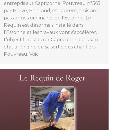
entrepris sur Capricorne, Pouvreau n°365,
par Hervé, Bertrand, et Laurent, trois amis
passionnés originaires de l’Essonne. Le
Requin est désormais installé dans
l’Essonne et les travaux vont s’accélérer.
L’objectif : restaurer Capricorne dans son
état à l’origine de sa sortie des chantiers
Pouvreau. Voici…