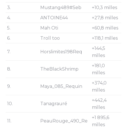
3.
Mustang489#Seb
+10,3 milles
4.
ANTOINE44
+27,8 milles
5.
Mah Oti
+60,8 milles
6.
Troll too
+118,1 milles
+144,5
7.
Horslimites198Req
milles
+181,0
8.
TheBlackShrimp
milles
+374,0
9.
Maya_085_Requin
milles
+442,4
10.
Tanagrauré
milles
+1 895,6
11.
PeauRouge_490_Re
milles