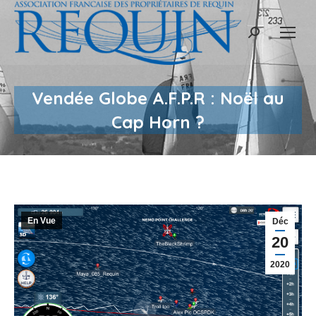
Recherche
:
Vendée Globe A.F.P.R : Noël au
Cap Horn ?
En Vue
Déc
20
2020