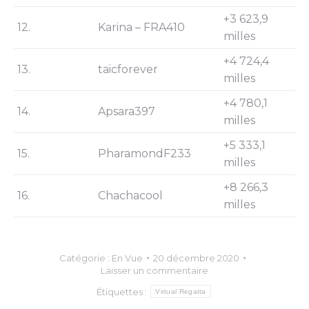
+3 623,9
12.
Karina – FRA410
milles
+4 724,4
13.
taicforever
milles
+4 780,1
14.
Apsara397
milles
+5 333,1
15.
PharamondF233
milles
+8 266,3
16.
Chachacool
milles
Catégorie :
En Vue
20 décembre 2020
Laisser un commentaire
Étiquettes :
Virtual Regatta