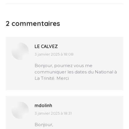
2 commentaires
LE CALVEZ
3 janvier 2025 à 18:08
dit
:
Bonjour, pourriez vous me
communiquer les dates du National à
La Trinité. Merci
mdolinh
3 janvier 2025 à 18:31
dit
:
Bonjour,