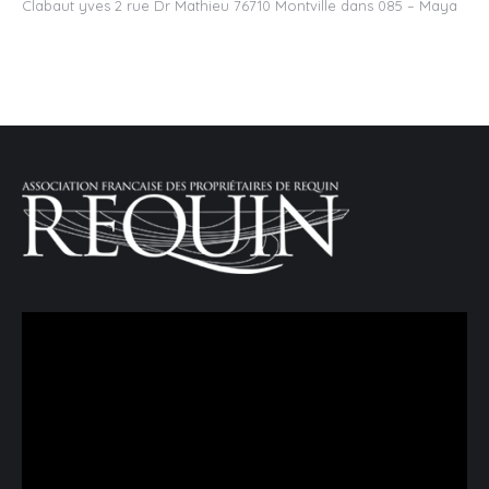
Clabaut yves 2 rue Dr Mathieu 76710 Montville
dans
085 – Maya