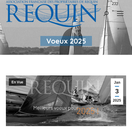
Recherche
:
Voeux 2025
En Vue
Jan
3
2025