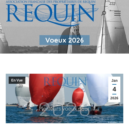
Recherche
:
Voeux 2026
En Vue
Jan
4
2026