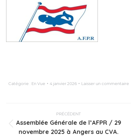
Catégorie :
En Vue
4 janvier 2026
Laisser un commentaire
Navigation
PRÉCÉDENT
article
Assemblée Générale de l’AFPR / 29
Article
novembre 2025 à Angers au CVA.
précédent