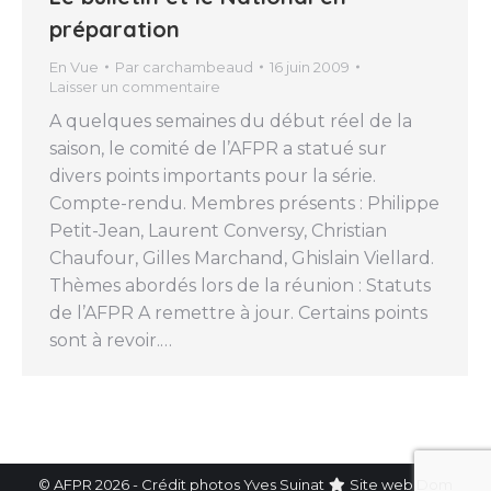
préparation
En Vue
Par
carchambeaud
16 juin 2009
Laisser un commentaire
A quelques semaines du début réel de la
saison, le comité de l’AFPR a statué sur
divers points importants pour la série.
Compte-rendu. Membres présents : Philippe
Petit-Jean, Laurent Conversy, Christian
Chaufour, Gilles Marchand, Ghislain Viellard.
Thèmes abordés lors de la réunion : Statuts
de l’AFPR A remettre à jour. Certains points
sont à revoir.…
© AFPR 2026 - Crédit photos Yves Suinat
Site web
Dom