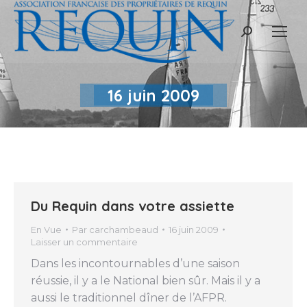
Recherche
:
16 juin 2009
Du Requin dans votre assiette
En Vue
Par
carchambeaud
16 juin 2009
Laisser un commentaire
Dans les incontournables d’une saison
réussie, il y a le National bien sûr. Mais il y a
aussi le traditionnel dîner de l’AFPR.