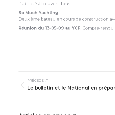
Publicité à trouver : Tous
So Much Yachting
Deuxième bateau en cours de construction avec
Réunion du 13-05-09 au YCF.
Compte-rendu ef
Navigation
PRÉCÉDENT
article
Le bulletin et le National en prépa
Article
précédent
: