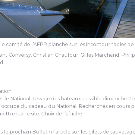
le comité de l’AFPR planche sur les incontournables de l’é
rent Conversy, Christian Chaufour, Gilles Marchand, Ph
d.
tion :
t le National. Levage des bateaux possible dimanche 2 e
t s’occupe du cadeau du National. Recherches en cours
tre sur le site. Choix de l’affiche.
 le prochain Bulletin l’article sur les gilets de sauveta