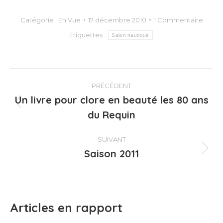
Catégorie :
En Vue
17 décembre 2010
1 Commentaire
Étiquettes :
Salon nautique
Navigation
PRÉCÉDENT
article
Un livre pour clore en beauté les 80 ans
Article
du Requin
précédent
:
SUIVANT
Saison 2011
Article
suivant
:
Articles en rapport