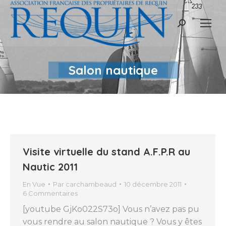
Recherche
:
Salon nautique
Visite virtuelle du stand A.F.P.R au
Nautic 2011
En Vue
Par
carchambeaud
10 décembre 2011
6 Commentaires
[youtube GjKo022S73o] Vous n’avez pas pu
vous rendre au salon nautique ? Vous y êtes