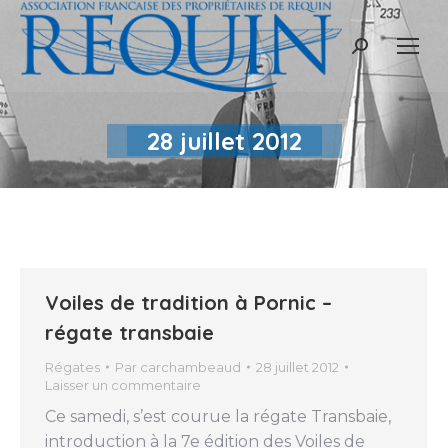
Recherche
:
28 juillet 2012
Voiles de tradition à Pornic –
régate transbaie
Régates
Par
carchambeaud
28 juillet 2012
Laisser un commentaire
Ce samedi, s’est courue la régate Transbaie,
introduction à la 7e édition des Voiles de