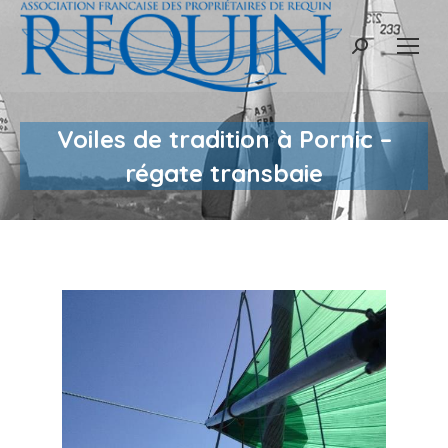
Recherche
:
Voiles de tradition à Pornic –
régate transbaie