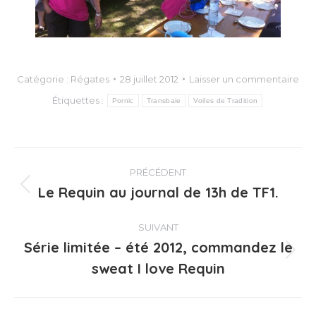
Catégorie :
Régates
28 juillet 2012
Laisser un commentaire
Étiquettes :
Pornic
Transbaie
Voiles de Tradition
Navigation
PRÉCÉDENT
article
Le Requin au journal de 13h de TF1.
Article
précédent
:
SUIVANT
Série limitée – été 2012, commandez le
Article
sweat I love Requin
suivant
: