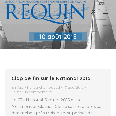
Recherche
:
10 août 2015
Clap de fin sur le National 2015
En Vue
Par
carchambeaud
10 août 2015
Laisser un commentaire
Le 65e National Requin 2015 et la
Noirmoutier Classic 2015 se sont clôturés ce
dimanche après trois jours superbes de