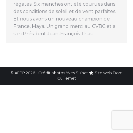
régates. Six manches ont été courues dans
des conditions de soleil et de vent parfaites.
Et nous avons un nouveau champion de
France, Maya. Un grand merci au CVBC et à
son Président Jean-François Thau.…
© AFPR 2026 - Crédit photos Yves Suinat
Site web
Dom
Guillemet