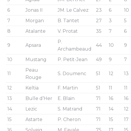
6
Jonas II
JM. Le Calvez
23
6
10
7
Morgan
B. Tantet
27
3
5
8
Atalante
V. Protat
35
7
6
P.
9
Apsara
44
10
9
Archambeaud
10
Mustang
P. Petit-Jean
49
9
7
Peau
11
S. Doumenc
51
12
13
Rouge
12
Keltia
F. Martin
51
11
11
13
Bulle d’Her
E. Blain
71
16
16
14
Lezic
S. Matrand
71
14
12
15
Astarte
P. Cheron
71
15
17
16
Solveig
M. Favale
75
17
15