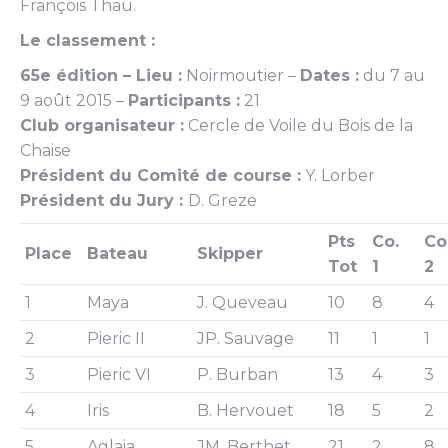
François Thau.
Le classement :
65e édition –
Lieu :
Noirmoutier –
Dates :
du 7 au
9 août 2015 –
Participants :
21
Club organisateur :
Cercle de Voile du Bois de la
Chaise
Président du Comité de course :
Y. Lorber
Président du Jury :
D. Greze
Pts
Co.
Co
Place
Bateau
Skipper
Tot
1
2
1
Maya
J. Queveau
10
8
4
2
Pieric II
JP. Sauvage
11
1
1
3
Pieric VI
P. Burban
13
4
3
4
Iris
B. Hervouet
18
5
2
5
Aglaia
JM. Berthet
21
2
8