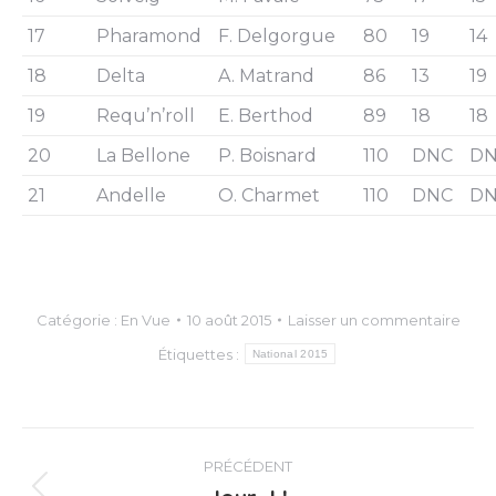
17
Pharamond
F. Delgorgue
80
19
14
18
Delta
A. Matrand
86
13
19
19
Requ’n’roll
E. Berthod
89
18
18
20
La Bellone
P. Boisnard
110
DNC
D
21
Andelle
O. Charmet
110
DNC
D
Catégorie :
En Vue
10 août 2015
Laisser un commentaire
Étiquettes :
National 2015
Navigation
PRÉCÉDENT