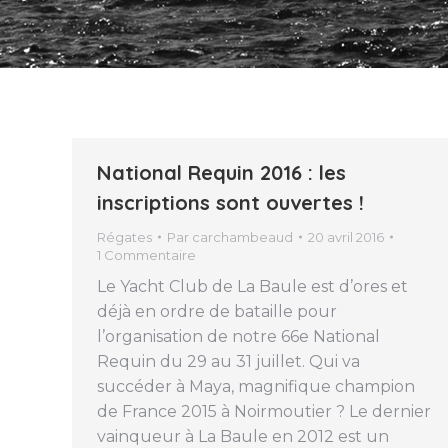
National Requin 2016 : les
inscriptions sont ouvertes !
Régates
Par
carchambeaud
20 avril 2016
1 Commentaire
Le Yacht Club de La Baule est d’ores et
déjà en ordre de bataille pour
l’organisation de notre 66e National
Requin du 29 au 31 juillet. Qui va
succéder à Maya, magnifique champion
de France 2015 à Noirmoutier ? Le dernier
vainqueur à La Baule en 2012 est un