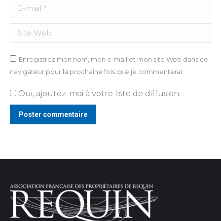
E-mail *
Site Web
Enregistrez mon nom, mon e-mail et mon site Web dans ce
navigateur pour la prochaine fois que je commenterai.
Oui, ajoutez-moi à votre liste de diffusion.
Poster commentaire