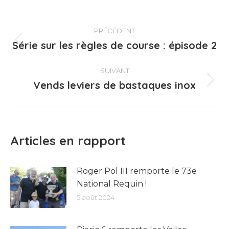
Navigation
PRÉCÉDENT
article
Série sur les règles de course : épisode 2
Article
précédent
:
SUIVANT
Vends leviers de bastaques inox
Article
suivant
:
Articles en rapport
Roger Pol III remporte le 73e
National Requin !
5 août 2024