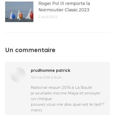
Roger Pol III remporte la
Noirmoutier Classic 2023
2 août 2023
Un commentaire
prudhomme patrick
30 mai 2016 à 14:24
dit
:
National requin 2016 à La Baule
je souhaite inscrire Maya et envoyer
un chèque
pouvez vous me dire quel est le tarif ?
merci