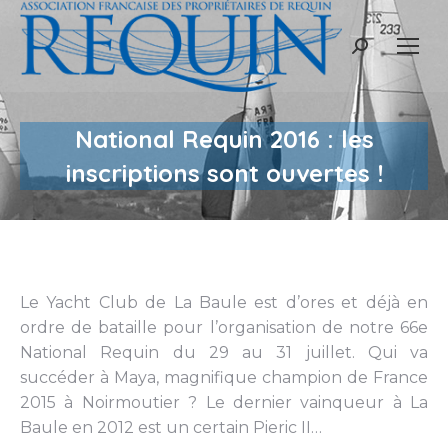
Recherche
:
National Requin 2016 : les
inscriptions sont ouvertes !
Le Yacht Club de La Baule est d’ores et déjà en
ordre de bataille pour l’organisation de notre 66e
National Requin du 29 au 31 juillet. Qui va
succéder à Maya, magnifique champion de France
2015 à Noirmoutier ? Le dernier vainqueur à La
Baule en 2012 est un certain Pieric II…