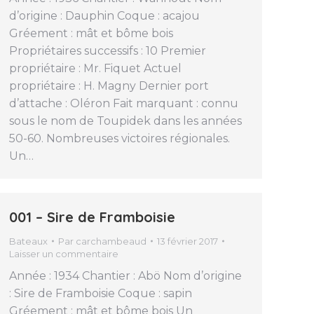
d’origine : Dauphin Coque : acajou
Gréement : mât et bôme bois
Propriétaires successifs : 10 Premier
propriétaire : Mr. Fiquet Actuel
propriétaire : H. Magny Dernier port
d’attache : Oléron Fait marquant : connu
sous le nom de Toupidek dans les années
50-60. Nombreuses victoires régionales.
Un…
001 – Sire de Framboisie
Bateaux
Par
carchambeaud
13 février 2017
Laisser un commentaire
Année : 1934 Chantier : Abö Nom d’origine
: Sire de Framboisie Coque : sapin
Gréement : mât et bôme bois Un