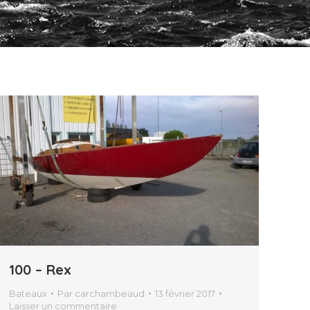
100 – Rex
Bateaux
Par
carchambeaud
13 février 2017
Laisser un commentaire