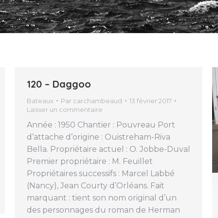
120 – Daggoo
Bateaux
Par
carchambeaud
13 février 2017
Laisser un commentaire
Année : 1950 Chantier : Pouvreau Port
d’attache d’origine : Ouistreham-Riva
Bella. Propriétaire actuel : O. Jobbe-Duval
Premier propriétaire : M. Feuillet
Propriétaires successifs : Marcel Labbé
(Nancy), Jean Courty d’Orléans. Fait
marquant : tient son nom original d’un
des personnages du roman de Herman