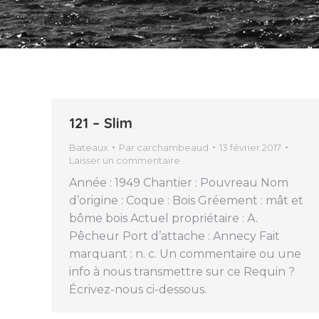
121 – Slim
Bateaux
Par
carchambeaud
13 février 2017
Laisser un commentaire
Année : 1949 Chantier : Pouvreau Nom
d’origine : Coque : Bois Gréement : mât et
bôme bois Actuel propriétaire : A.
Pêcheur Port d’attache : Annecy Fait
marquant : n. c. Un commentaire ou une
info à nous transmettre sur ce Requin ?
Écrivez-nous ci-dessous.