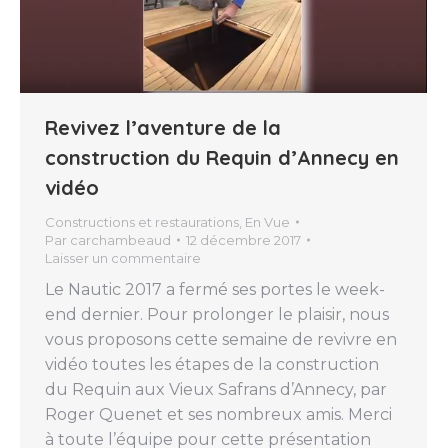
Revivez l’aventure de la
construction du Requin d’Annecy en
vidéo
Constructions et restaurations
,
En Vue
Par
carchambeaud
12 décembre 2017
Laisser un commentaire
Le Nautic 2017 a fermé ses portes le week-
end dernier. Pour prolonger le plaisir, nous
vous proposons cette semaine de revivre en
vidéo toutes les étapes de la construction
du Requin aux Vieux Safrans d’Annecy, par
Roger Quenet et ses nombreux amis. Merci
à toute l’équipe pour cette présentation