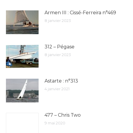
Armen III : Cissé-Ferreira n°469
8 janvier 2023
312 – Pégase
8 janvier 2023
Astarte : n°313
4 janvier 2021
477 – Chris Two
9 mai 2020