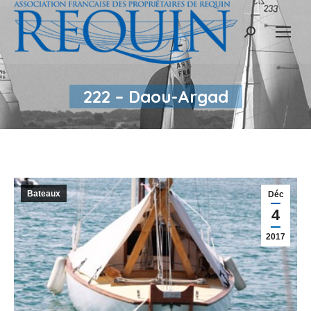
Recherche
:
222 – Daou-Argad
Bateaux
Déc
4
2017