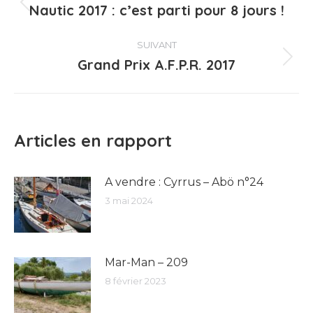
article
Nautic 2017 : c’est parti pour 8 jours !
Article
précédent
:
SUIVANT
Grand Prix A.F.P.R. 2017
Article
suivant
:
Articles en rapport
A vendre : Cyrrus – Abö n°24
3 mai 2024
Mar-Man – 209
8 février 2023