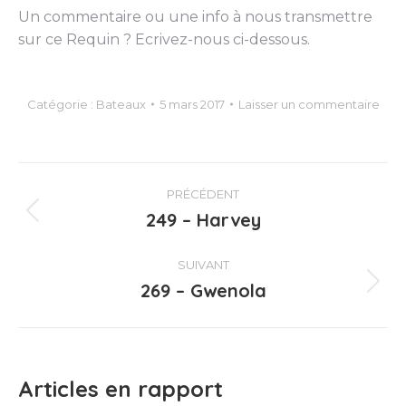
Un commentaire ou une info à nous transmettre
sur ce Requin ? Ecrivez-nous ci-dessous.
Catégorie :
Bateaux
5 mars 2017
Laisser un commentaire
Navigation
PRÉCÉDENT
article
249 – Harvey
Article
précédent
:
SUIVANT
269 – Gwenola
Article
suivant
:
Articles en rapport