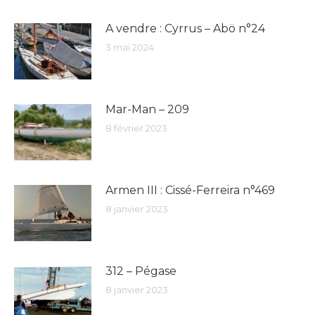
A vendre : Cyrrus – Abö n°24
3 mai 2024
Mar-Man – 209
8 février 2023
Armen III : Cissé-Ferreira n°469
8 janvier 2023
312 – Pégase
8 janvier 2023