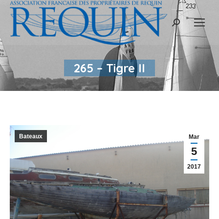
Recherche
:
265 – Tigre II
Bateaux
Mar
5
2017