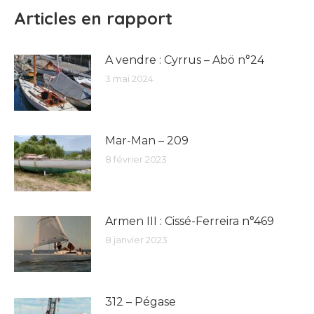
Articles en rapport
A vendre : Cyrrus – Abö n°24
3 mai 2024
Mar-Man – 209
8 février 2023
Armen III : Cissé-Ferreira n°469
8 janvier 2023
312 – Pégase