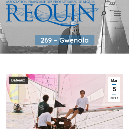
Recherche
:
269 – Gwenola
Bateaux
Mar
5
2017