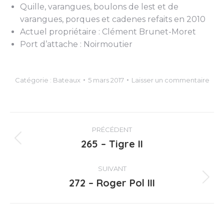
Quille, varangues, boulons de lest et de
varangues, porques et cadenes refaits en 2010
Actuel propriétaire : Clément Brunet-Moret
Port d’attache : Noirmoutier
Catégorie :
Bateaux
5 mars 2017
Laisser un commentaire
Navigation
PRÉCÉDENT
article
265 – Tigre II
Article
précédent
:
SUIVANT
272 – Roger Pol III
Article
suivant
: