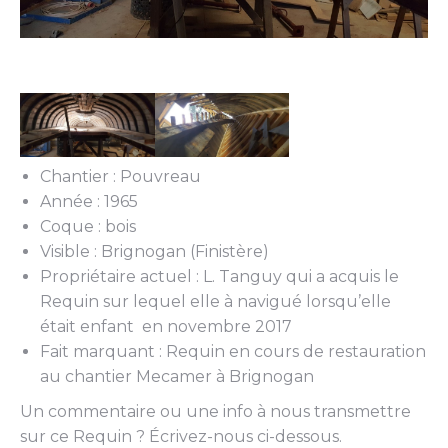
Chantier : Pouvreau
Année : 1965
Coque : bois
Visible : Brignogan (Finistère)
Propriétaire actuel : L. Tanguy qui a acquis le
Requin sur lequel elle à navigué lorsqu’elle
était enfant en novembre 2017
Fait marquant : Requin en cours de restauration
au chantier Mecamer à Brignogan
Un commentaire ou une info à nous transmettre
sur ce Requin ? Écrivez-nous ci-dessous.