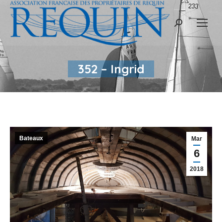
Recherche
:
352 – Ingrid
Bateaux
Mar
6
2018