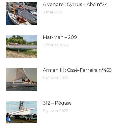
A vendre : Cyrrus – Abö n°24
3 mai 2024
Mar-Man – 209
8 février 2023
Armen III : Cissé-Ferreira n°469
8 janvier 2023
312 – Pégase
8 janvier 2023