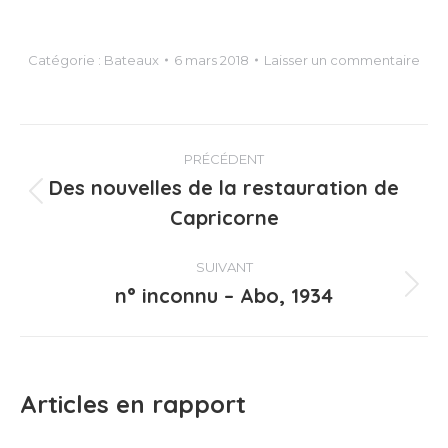
Catégorie :
Bateaux
6 mars 2018
Laisser un commentaire
Navigation
PRÉCÉDENT
article
Des nouvelles de la restauration de
Article
Capricorne
précédent
:
SUIVANT
n° inconnu – Abo, 1934
Article
suivant
:
Articles en rapport