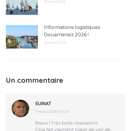
10 mai 2026
Informations logistiques
Douarnenez 2026 !
10 mai 2026
Un commentaire
SUINAT
7 mars 2018 à 9:36
dit
:
Bravo ! Très belle réalisation!
Cela fait vraiment plaisir de voir de