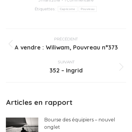
Étiquettes :
Capricorne
Pouvreau
Navigation
PRÉCÉDENT
article
A vendre : Wiliwam, Pouvreau n°373
Article
précédent
:
SUIVANT
352 – Ingrid
Article
suivant
:
Articles en rapport
Bourse des équipiers – nouvel
onglet