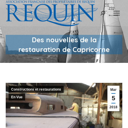
Recherche
:
Des nouvelles de la
restauration de Capricorne
Constructions et restaurations
Mar
5
En Vue
2018