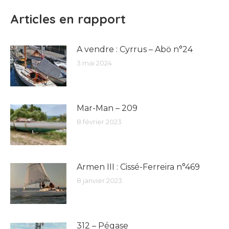
Articles en rapport
A vendre : Cyrrus – Abö n°24
3 mai 2024
Mar-Man – 209
8 février 2023
Armen III : Cissé-Ferreira n°469
8 janvier 2023
312 – Pégase