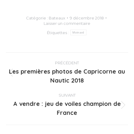
Catégorie :
Bateaux
9 décembre 2018
Laisser un commentaire
Étiquettes :
Moinard
Navigation
PRÉCÉDENT
article
Les premières photos de Capricorne au
Article
Nautic 2018
précédent
:
SUIVANT
A vendre : jeu de voiles champion de
Article
France
suivant
: