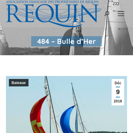
Recherche
:
484 – Bulle d’Her
Bateaux
Déc
9
2018