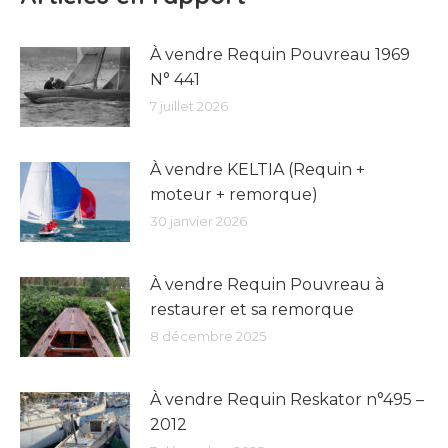
À vendre Requin Pouvreau 1969
N° 441
7 juillet 2026
À vendre KELTIA (Requin +
moteur + remorque)
30 janvier 2026
À vendre Requin Pouvreau à
restaurer et sa remorque
8 décembre 2025
À vendre Requin Reskator n°495 –
2012