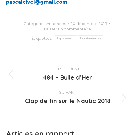
pascalcivel@gmail.com
Catégorie :
Annonces
20 décembre 2018
Laisser un commentaire
Étiquettes :
Equipement
Les Annonces
Navigation
PRÉCÉDENT
article
484 – Bulle d’Her
Article
précédent
:
SUIVANT
Clap de fin sur le Nautic 2018
Article
suivant
:
Articles en rapport