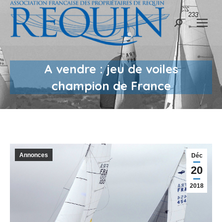
Recherche
:
A vendre : jeu de voiles
champion de France
Annonces
Déc
20
2018