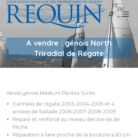
Recherche
:
A vendre : génois North
Triradial de Régate
Vends génois Médium Pentex Scrim
3 années de régate 2003-2004-2005 et 4
années de ballade 2006-2007-2008-2009
Réparé et renforcé au niveau des barres de
flèche
Réparation à faire proche de la bordure à 60 cm