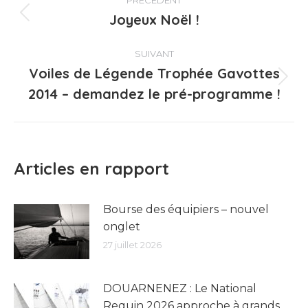
PRÉCÉDENT
article
Joyeux Noël !
Article
précédent
:
SUIVANT
Voiles de Légende Trophée Gavottes
Article
2014 – demandez le pré-programme !
suivant
:
Articles en rapport
Bourse des équipiers – nouvel
onglet
27 juillet 2026
DOUARNENEZ : Le National
Requin 2026 approche à grands