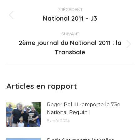
Navigation
PRÉCÉDENT
article
National 2011 – J3
Article
précédent
:
SUIVANT
2ème journal du National 2011 : la
Article
Transbaie
suivant
:
Articles en rapport
Roger Pol III remporte le 73e
National Requin !
5 août 2024