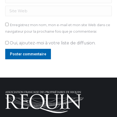
Site Web
Enregistrez mon nom, mon e-mail et mon site Web dans ce
navigateur pour la prochaine fois que je commenterai.
Oui, ajoutez-moi à votre liste de diffusion.
Poster commentaire