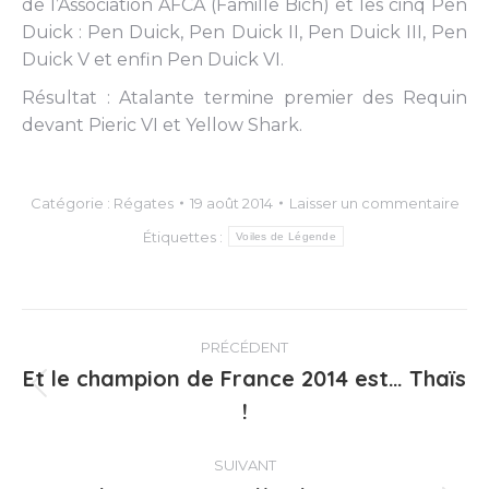
de l’Association AFCA (Famille Bich) et les cinq Pen
Duick : Pen Duick, Pen Duick II, Pen Duick III, Pen
Duick V et enfin Pen Duick VI.
Résultat : Atalante termine premier des Requin
devant Pieric VI et Yellow Shark.
Catégorie :
Régates
19 août 2014
Laisser un commentaire
Étiquettes :
Voiles de Légende
Navigation
PRÉCÉDENT
article
Et le champion de France 2014 est… Thaïs
Article
!
précédent
:
SUIVANT