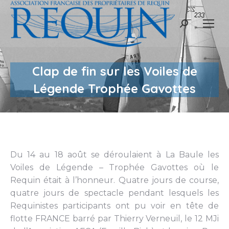
Recherche
:
Clap de fin sur les Voiles de
Légende Trophée Gavottes
Du 14 au 18 août se déroulaient à La Baule les
Voiles de Légende – Trophée Gavottes où le
Requin était à l’honneur. Quatre jours de course,
quatre jours de spectacle pendant lesquels les
Requinistes participants ont pu voir en tête de
flotte FRANCE barré par Thierry Verneuil, le 12 MJi