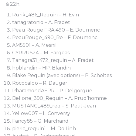
à 22h.
Rurik_486_Requin – H. Evin
tanagratonio – A. Fradet
Peau Rouge FRA 490 – E. Doumenc
PeauRouge_490_Re – F. Doumenc
AM5501 – A. Mesnil
CYRRUS24 – M. Fargeas
Tanagra31_472_requin – A. Fradet
hpblandin – HP. Blandin
Blake Requin (avec options) – P. Scholtes
Rococaldo – R. Dauger
PharamondAFPR – P. Delgorgue
Bellone_390_Requin – A. Prud’homme
MUSTANG_489_req – S. Petit-Jean
Yellow007 – L. Conversy
Fancy85 – G. Marchand
pieric_requin1 – M. Do Linh