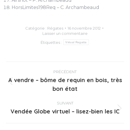
Airshot – P. Archambeaud
HorsLimites198Req – C. Archambeaud
Catégorie :
Régates
16 novembre 2012
Laisser un commentaire
Étiquettes :
Virtual Regatta
Navigation
PRÉCÉDENT
article
A vendre – bôme de requin en bois, très
Article
bon état
précédent
:
SUIVANT
Vendée Globe virtuel – lisez-bien les IC
Article
suivant
: