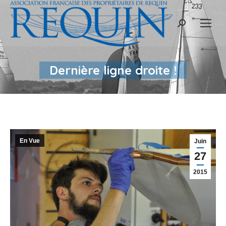
Recherche
:
Dernière ligne droite !
En Vue
Juin
27
2015