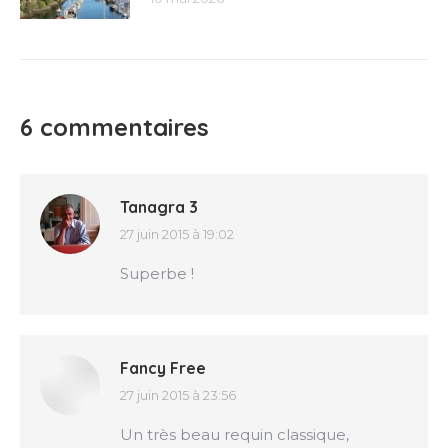
6 commentaires
Tanagra 3
27 juin 2015 à 19:02
dit
:
Superbe !
Fancy Free
27 juin 2015 à 23:56
dit
:
Un très beau requin classique,