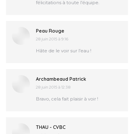
félicitations à toute l’équipe.
Peau Rouge
28 juin 2015 à 9:16
dit
:
Hâte de le voir sur l’eau !
Archambeaud Patrick
28 juin 2015 à 12:38
dit
:
Bravo, cela fait plaisir à voir !
THAU - CVBC