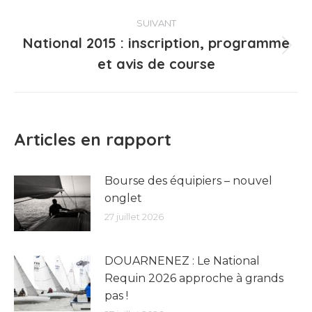
précédent
:
SUIVANT
National 2015 : inscription, programme
Article
et avis de course
suivant
:
Articles en rapport
Bourse des équipiers – nouvel
onglet
27 juillet 2026
DOUARNENEZ : Le National
Requin 2026 approche à grands
pas !