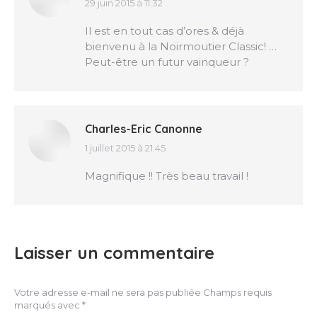
29 juin 2015 à 11:32
dit
:
Il est en tout cas d’ores & déjà
bienvenu à la Noirmoutier Classic! …
Peut-être un futur vainqueur ?
Charles-Eric Canonne
1 juillet 2015 à 21:45
dit
:
Magnifique !! Très beau travail !
Laisser un commentaire
Votre adresse e-mail ne sera pas publiée Champs requis
marqués avec
*