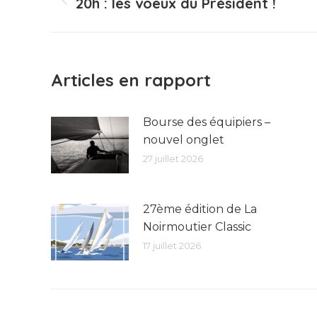
article
20h : les voeux du Président !
Article
précédent
:
Articles en rapport
Bourse des équipiers –
nouvel onglet
27 juillet 2026
27ème édition de La
Noirmoutier Classic
17 juillet 2026