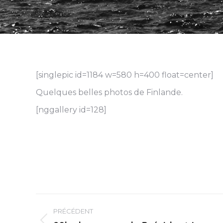
[singlepic id=1184 w=580 h=400 float=center]
Quelques belles photos de Finlande.
[nggallery id=128]
Navigation
PRÉCÉDENT