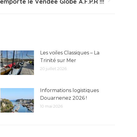
remporte le Vendée Globe A.F.P.R !!!
Les voiles Classiques – La
Trinité sur Mer
20 juillet 2026
Informations logistiques
Douarnenez 2026 !
10 mai 2026