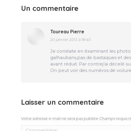
Un commentaire
Toureau Pierre
20 janvier 2013 à 18:45
dit
:
Je constate en éxaminant les photos 
galhaubans,pas de bastaques et des m
avant réduit. Par contrej’ai décelé s
On peut voir des numéros de voilure
Laisser un commentaire
Votre adresse e-mail ne sera pas publiée Champs requis
Commentaire