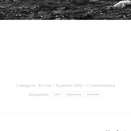
Catégorie :
En Vue
19 janvier 2013
1 Commentaire
Étiquettes :
2012
Diaporama
Finlande