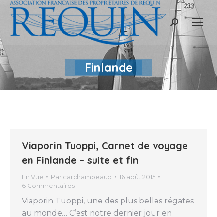
Recherche
:
Finlande
Viaporin Tuoppi, Carnet de voyage
en Finlande – suite et fin
En Vue
Par
carchambeaud
16 août 2015
6 Commentaires
Viaporin Tuoppi, une des plus belles régates
au monde… C’est notre dernier jour en