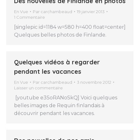
Des nouvelles de Finlande en photos
En Vue
Par
carchambeaud
19 janvier 2013
1 Commentaire
[singlepic id=1184 w=580 h=400 float=center]
Quelques belles photos de Finlande.
Quelques vidéos à regarder
pendant les vacances
En Vue
Par
carchambeaud
3 novembre 2012
Laisser un commentaire
[youtube e3SoRANoSkQ] Voici quelques
belles images de Requin finlandais à
découvrir pendant les vacances.