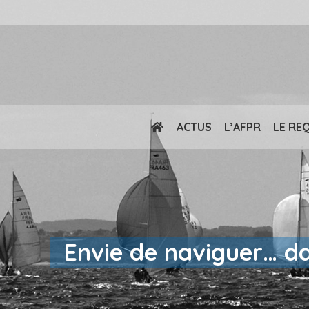
ACTUS
L’AFPR
LE RE
Envie de naviguer… da