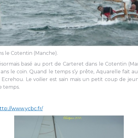
s le Cotentin (Manche).
désormais basé au port de Carteret dans le Cotentin (Man
s dans le coin. Quand le temps s’y prête, Aquarelle fait a
crehou. Le voilier est sain mais un petit coup de jeun
e temps.
ttp://www.ycbc.fr/