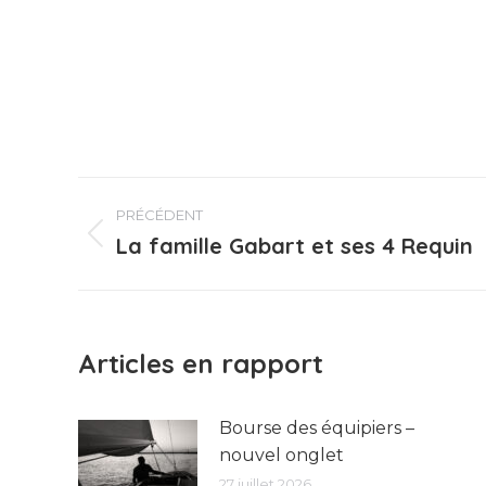
Navigation
PRÉCÉDENT
article
La famille Gabart et ses 4 Requin
Article
précédent
:
Articles en rapport
Bourse des équipiers –
nouvel onglet
27 juillet 2026