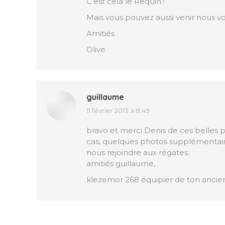
C’est cela le Requin !
Mais vous pouvez aussi venir nous v
Amitiés
Olive
guillaume
11 février 2013 à 8:49
dit
:
bravo et merci Denis de ces belles pho
cas, quelques photos supplémentaires
nous rejoindre aux régates.
amitiés guillaume,
klezemor 268 équipier de ton ancie