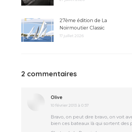
27ème édition de La
Noirmoutier Classic
17 juillet 2026
2 commentaires
Olive
10 février 2013 à 0:57
dit
:
Bravo, on peut dire bravo, on voit a
bien ces bateaux là qui sortent des 