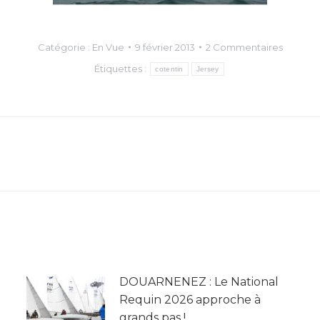
Catégorie :
En Vue
9 février 2013
2 Commentaires
Étiquettes :
cotentin
Jersey
Article
suivant
:
DOUARNENEZ : Le National
Requin 2026 approche à
grands pas !