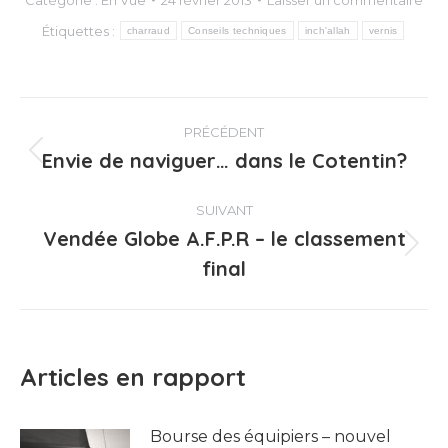
Catégorie :
En Vue
24 février 2013
Laisser un commentaire
Étiquettes :
charraud
Conseils techniques
inch'allah
vernis
Navigation
PRÉCÉDENT
article
Envie de naviguer… dans le Cotentin?
Article
précédent
:
SUIVANT
Vendée Globe A.F.P.R – le classement
Article
final
suivant
:
Articles en rapport
Bourse des équipiers – nouvel