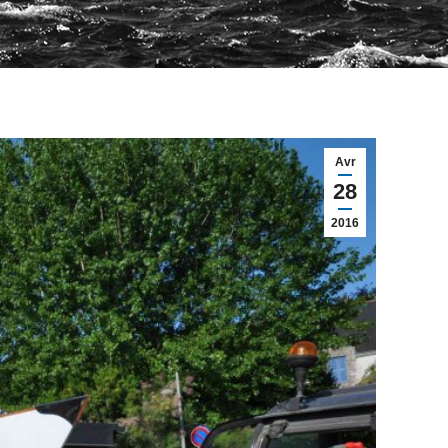
Avr
28
2016