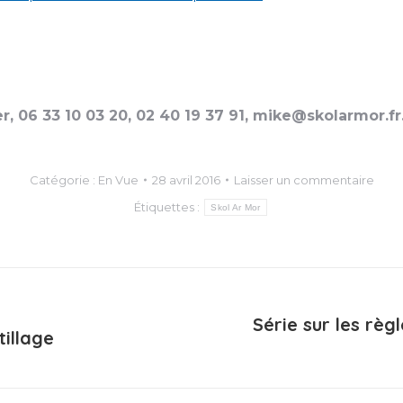
, 06 33 10 03 20, 02 40 19 37 91, mike@skolarmor.fr
Catégorie :
En Vue
28 avril 2016
Laisser un commentaire
Étiquettes :
Skol Ar Mor
Série sur les règ
illage
Article
suivant
: