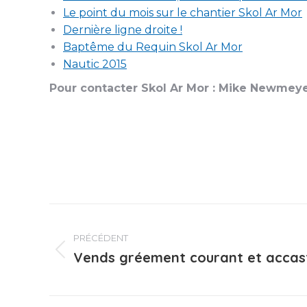
Le point du mois sur le chantier Skol Ar Mor
Dernière ligne droite !
Baptême du Requin Skol Ar Mor
Nautic 2015
Pour contacter Skol Ar Mor : Mike Newmeyer
Navigation
PRÉCÉDENT
article
Vends gréement courant et accast
Article
précédent
: