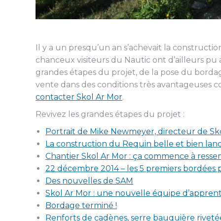
Il y a un presqu’un an s’achevait la constructi
chanceux visiteurs du Nautic ont d’ailleurs pu a
grandes étapes du projet, de la pose du borda
vente dans des conditions très avantageuses com
contacter Skol Ar Mor
.
Revivez les grandes étapes du projet :
Portrait de Mike Newmeyer, directeur de Sko
La construction du Requin belle et bien lanc
Chantier Skol Ar Mor : ça commence à resse
22 décembre 2014 – les 5 premiers bordées 
Des nouvelles de SAM
Skol Ar Mor : une nouvelle équipe d’apprent
Bordage terminé !
Renforts de cadènes, serre bauquière riveté