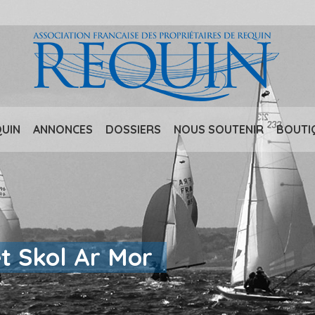
QUIN
ANNONCES
DOSSIERS
NOUS SOUTENIR
BOUTI
et Skol Ar Mor