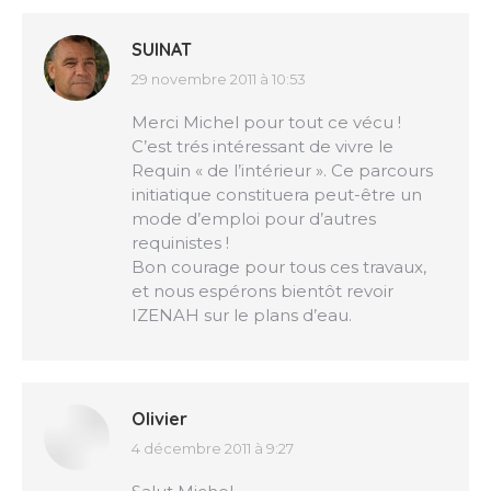
SUINAT
29 novembre 2011 à 10:53
dit
:
Merci Michel pour tout ce vécu !
C’est trés intéressant de vivre le
Requin « de l’intérieur ». Ce parcours
initiatique constituera peut-être un
mode d’emploi pour d’autres
requinistes !
Bon courage pour tous ces travaux,
et nous espérons bientôt revoir
IZENAH sur le plans d’eau.
Olivier
4 décembre 2011 à 9:27
dit
: