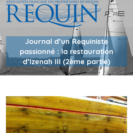
Recherche
:
Journal d’un Requiniste
passionné : la restauration
d’Izenah III (2ème partie)