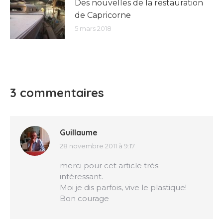
Des nouvelles de la restauration
de Capricorne
5 mars 2018
3 commentaires
Guillaume
28 novembre 2011 à 9:17
dit
:
merci pour cet article très
intéressant.
Moi je dis parfois, vive le plastique!
Bon courage