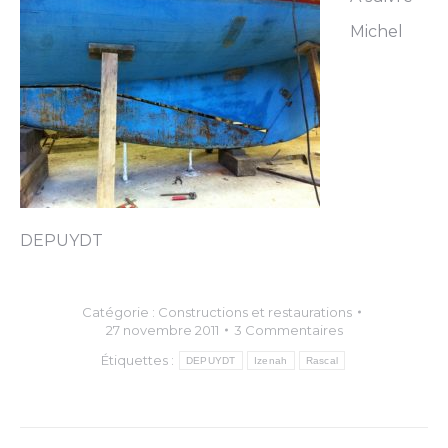
Michel
DEPUYDT
Catégorie :
Constructions et restaurations
27 novembre 2011
3 Commentaires
Étiquettes :
DEPUYDT
Izenah
Rascal
Navigation