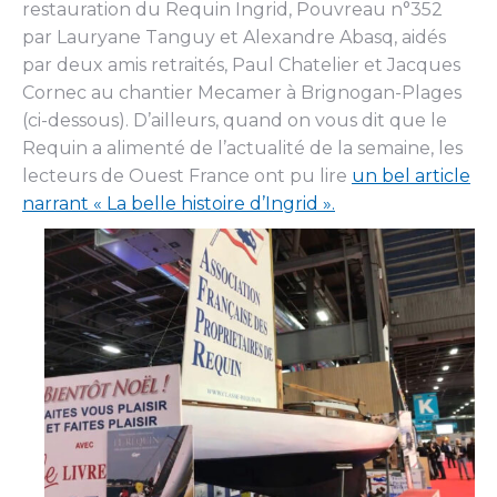
restauration du Requin Ingrid, Pouvreau n°352
par Lauryane Tanguy et Alexandre Abasq, aidés
par deux amis retraités, Paul Chatelier et Jacques
Cornec au chantier Mecamer à Brignogan-Plages
(ci-dessous). D’ailleurs, quand on vous dit que le
Requin a alimenté de l’actualité de la semaine, les
lecteurs de Ouest France ont pu lire
un bel article
narrant « La belle histoire d’Ingrid ».