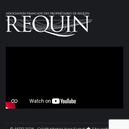
© AFPR 2026 - Crédit photos Yves Suinat
Site web
Dom