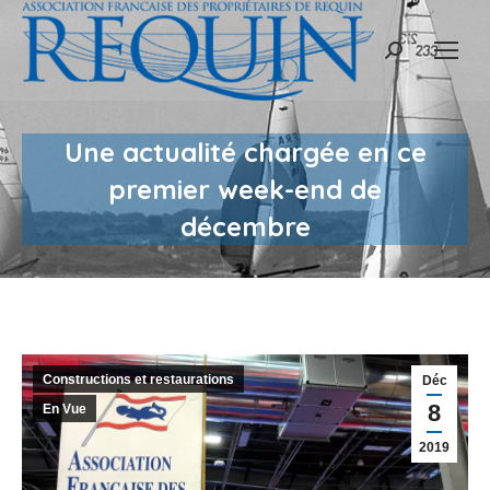
Recherche
:
Une actualité chargée en ce
premier week-end de
décembre
Constructions et restaurations
Déc
8
En Vue
2019