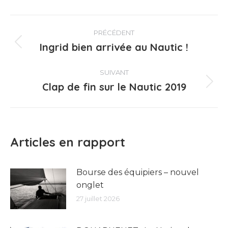
Navigation
PRÉCÉDENT
article
Ingrid bien arrivée au Nautic !
Article
précédent
:
SUIVANT
Clap de fin sur le Nautic 2019
Article
suivant
:
Articles en rapport
Bourse des équipiers – nouvel
onglet
27 juillet 2026