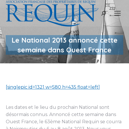
Recherche
:
Le National 2013 annoncé cette
semaine dans Ouest France
[singlepic id=1321 w=580 h=435 float=left]
Les dates et le lieu du prochain National sont
désormais connus. Annoncé cette semaine dans
Ouest France, le 63ème National Requin se courra
à Noirmoutier du 6 au 8 août 2013. Nous vous