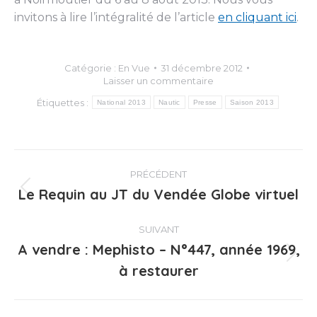
invitons à lire l’intégralité de l’article
en cliquant ici
.
Catégorie :
En Vue
31 décembre 2012
Laisser un commentaire
Étiquettes :
National 2013
Nautic
Presse
Saison 2013
Navigation
PRÉCÉDENT
article
Le Requin au JT du Vendée Globe virtuel
Article
précédent
:
SUIVANT
A vendre : Mephisto – N°447, année 1969,
Article
à restaurer
suivant
: