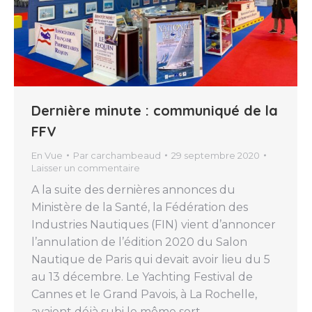
Dernière minute : communiqué de la
FFV
En Vue
Par
carchambeaud
29 septembre 2020
Laisser un commentaire
A la suite des dernières annonces du
Ministère de la Santé, la Fédération des
Industries Nautiques (FIN) vient d’annoncer
l’annulation de l’édition 2020 du Salon
Nautique de Paris qui devait avoir lieu du 5
au 13 décembre. Le Yachting Festival de
Cannes et le Grand Pavois, à La Rochelle,
avaient déjà subi le même sort…