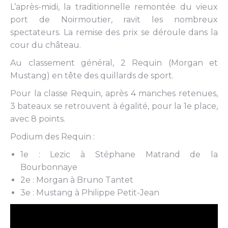
L’après-midi, la traditionnelle remontée du vieux
port de Noirmoutier, ravit les nombreux
spectateurs. La remise des prix se déroule dans la
cour du château.
Au classement général, 2 Requin (Morgan et
Mustang) en tête des quillards de sport.
Pour la classe Requin, après 4 manches retenues,
3 bateaux se retrouvent à égalité, pour la 1e place,
avec 8 points.
Podium des Requin :
1e : Lezic à Stéphane Matrand de la
Bourbonnaye
2e : Morgan à Bruno Tantet
3e : Mustang à Philippe Petit-Jean