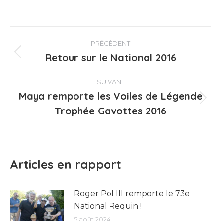
Navigation
PRÉCÉDENT
article
Retour sur le National 2016
Article
précédent
:
SUIVANT
Maya remporte les Voiles de Légende
Article
Trophée Gavottes 2016
suivant
:
Articles en rapport
Roger Pol III remporte le 73e
National Requin !
5 août 2024