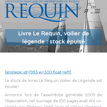
Recherche
:
Livre Le Requin, voilier de
légende : stock épuisé
[singlepic id=1993 w=300 float=left]
Le stock de livres Le Requin Voilier de Légende est
épuisé !
Annoncé lors de l’assemblée générale 2009 de
l’Association, cet ouvrage de 100 pages avait été co-
réalisé par Philippe Petit-Jean et Olivier Charmet,