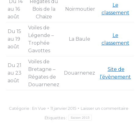
Du 14
Régates du
Le
au 16
Bois de la
Noirmoutier
classement
août
Chaize
Voiles de
Du 15
Légende –
Le
au 19
La Baule
Trophée
classement
août
Gavottes
Voiles de
Du 21
Bretagne –
Site de
au 23
Douarnenez
Régates de
l’évènement
août
Douarnenez
Catégorie :
En Vue
11 janvier 2015
Laisser un commentaire
Étiquettes :
Saison 2015