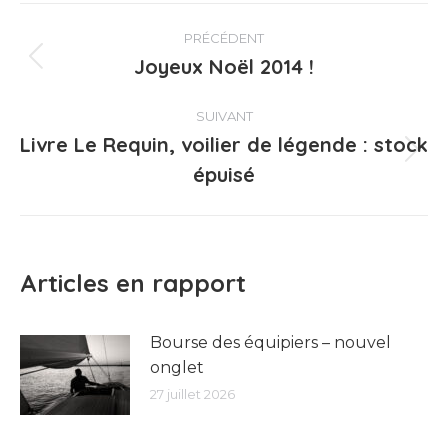
Navigation
PRÉCÉDENT
article
Joyeux Noël 2014 !
Article
précédent
:
SUIVANT
Livre Le Requin, voilier de légende : stock
Article
épuisé
suivant
:
Articles en rapport
Bourse des équipiers – nouvel
onglet
27 juillet 2026