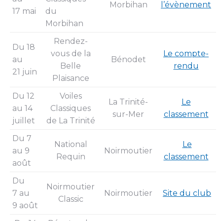
Morbihan
l’évènement
17 mai
du
Morbihan
Rendez-
Du 18
vous de la
Le compte-
au
Bénodet
Belle
rendu
21 juin
Plaisance
Du 12
Voiles
La Trinité-
Le
au 14
Classiques
sur-Mer
classement
juillet
de La Trinité
Du 7
National
Le
au 9
Noirmoutier
Requin
classement
août
Du
Noirmoutier
7 au
Noirmoutier
Site du club
Classic
9 août