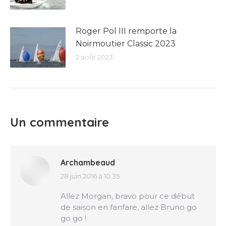
Roger Pol III remporte la
Noirmoutier Classic 2023
2 août 2023
Un commentaire
Archambeaud
28 juin 2016 à 10:35
dit
:
Allez Morgan, bravo pour ce début
de saison en fanfare, allez Bruno go
go go !