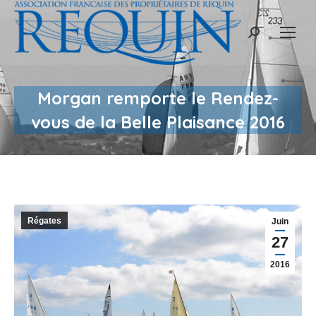
Recherche
:
Morgan remporte le Rendez-
vous de la Belle Plaisance 2016
Régates
Juin
27
2016