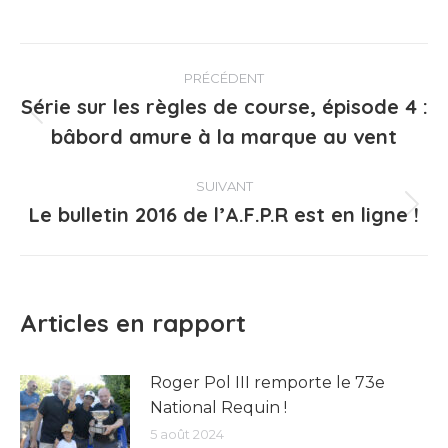
Navigation
PRÉCÉDENT
article
Série sur les règles de course, épisode 4 :
Article
bâbord amure à la marque au vent
précédent
:
SUIVANT
Le bulletin 2016 de l’A.F.P.R est en ligne !
Article
suivant
:
Articles en rapport
Roger Pol III remporte le 73e
National Requin !
5 août 2024