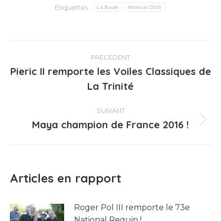
Étiquettes :
La Baule
National 2016
Navigation
PRÉCÉDENT
article
Pieric II remporte les Voiles Classiques de
Article
La Trinité
précédent
:
SUIVANT
Maya champion de France 2016 !
Article
suivant
:
Articles en rapport
Roger Pol III remporte le 73e
National Requin !