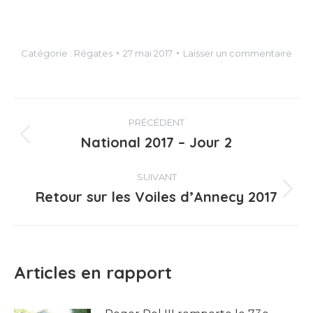
Catégorie :
Régates
27 mai 2017
Laisser un commentaire
Navigation
PRÉCÉDENT
article
National 2017 – Jour 2
Article
précédent
:
SUIVANT
Retour sur les Voiles d’Annecy 2017
Article
suivant
:
Articles en rapport