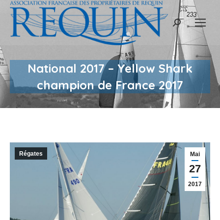
Recherche
:
National 2017 – Yellow Shark
champion de France 2017
Régates
Mai
27
2017