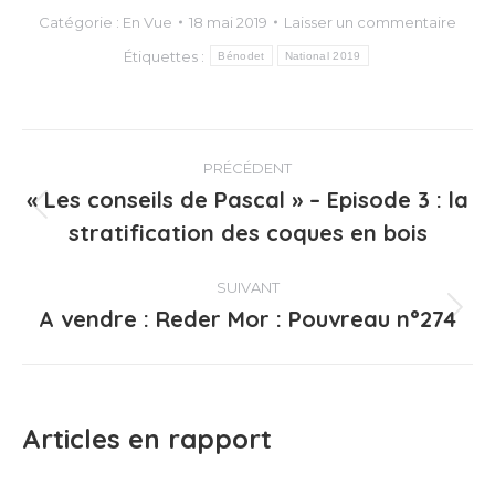
Catégorie :
En Vue
18 mai 2019
Laisser un commentaire
Étiquettes :
Bénodet
National 2019
Navigation
PRÉCÉDENT
article
« Les conseils de Pascal » – Episode 3 : la
Article
stratification des coques en bois
précédent
:
SUIVANT
A vendre : Reder Mor : Pouvreau n°274
Article
suivant
:
Articles en rapport