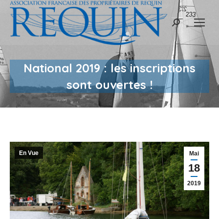
Recherche
:
National 2019 : les inscriptions
sont ouvertes !
En Vue
Mai
18
2019