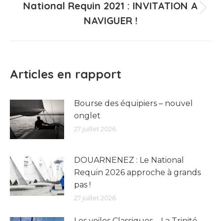
National Requin 2021 : INVITATION A
Article
NAVIGUER !
suivant
:
Articles en rapport
Bourse des équipiers – nouvel
onglet
27 juillet 2026
DOUARNENEZ : Le National
Requin 2026 approche à grands
pas !
27 juillet 2026
Les voiles Classiques – La Trinité