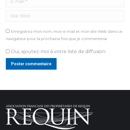
Site Web
Enregistrez mon nom, mon e-mail et mon site Web dans ce
navigateur pour la prochaine fois que je commenterai.
Oui, ajoutez-moi à votre liste de diffusion.
Poster commentaire