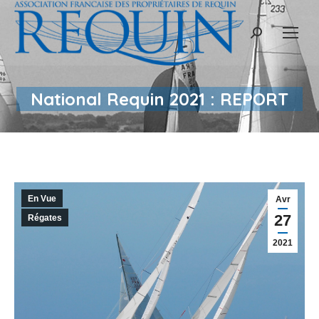
Recherche
:
National Requin 2021 : REPORT
En Vue
Avr
27
Régates
2021